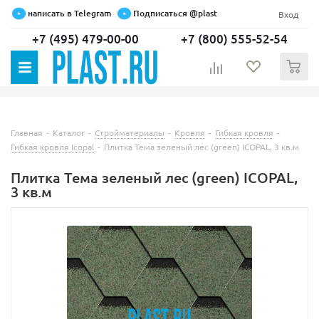
написать в Telegram
Подписаться @plast
Вход
+7 (495) 479-00-00
+7 (800) 555-52-54
0
Главная
-
Каталог
-
Стройматериалы
-
Кровля
-
Гибкая кровля
-
Гибкая кровля Icopal
-
Плитка Тема зеленый лес (green) ICOPAL, 3 кв.м
Плитка Тема зеленый лес (green) ICOPAL,
3 кв.м