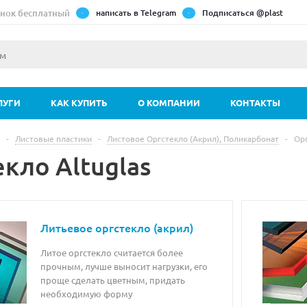
нок бесплатный
написать в Telegram
Подписаться @plast
ЛУГИ
КАК КУПИТЬ
О КОМПАНИИ
КОНТАКТЫ
-
Листовые пластики
-
Листовое Оргстекло (Акрил), Поликарбонат
-
Орг
кло Altuglas
Литьевое оргстекло (акрил)
Литое оргстекло считается более
прочным, лучше выносит нагрузки, его
проще сделать цветным, придать
необходимую форму