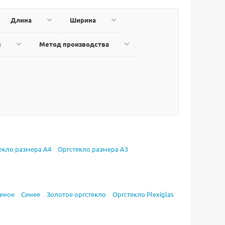
Длина
Ширина
я
Метод производства
екло размера А4
Оргстекло размера А3
еное
Синее
Золотое оргстекло
Оргстекло Plexiglas