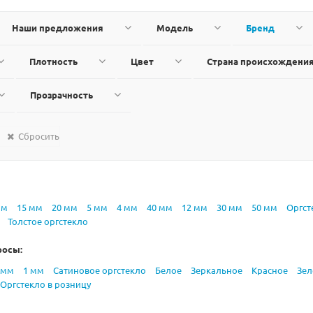
Наши предложения
Модель
Бренд
Плотность
Цвет
Страна происхождени
Прозрачность
Сбросить
мм
15 мм
20 мм
5 мм
4 мм
40 мм
12 мм
30 мм
50 мм
Оргст
Толстое оргстекло
росы:
 мм
1 мм
Сатиновое оргстекло
Белое
Зеркальное
Красное
Зел
Оргстекло в розницу