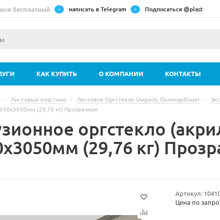
нок бесплатный
написать в Telegram
Подписаться @plast
ЛУГИ
КАК КУПИТЬ
О КОМПАНИИ
КОНТАКТЫ
-
Листовые пластики
-
Листовое Оргстекло (Акрил), Поликарбонат
-
Экс
х2050х3050мм (29,76 кг) Прозрачное
зионное оргстекло (акрил
0х3050мм (29,76 кг) Проз
Артикул:
1041
Цена по запро