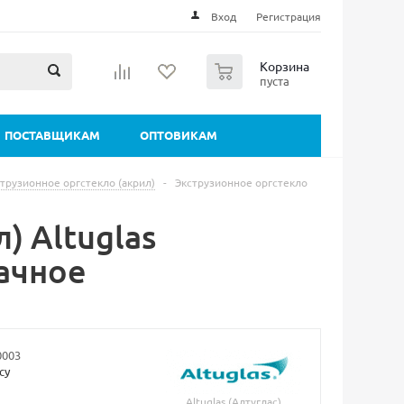
Вход
Регистрация
0
Корзина
пуста
ПОСТАВЩИКАМ
ОПТОВИКАМ
трузионное оргстекло (акрил)
-
Экструзионное оргстекло
) Altuglas
рачное
0003
су
Altuglas (Алтуглас)