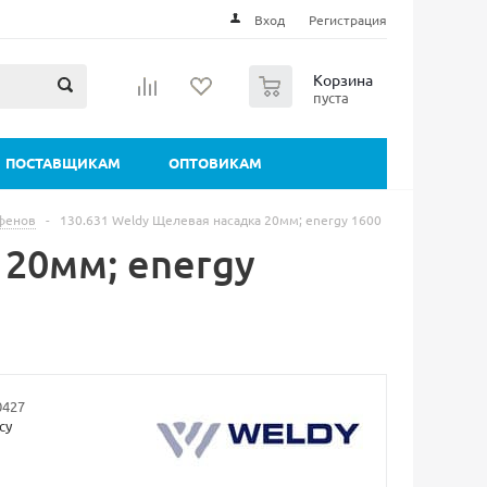
Вход
Регистрация
0
Корзина
пуста
ПОСТАВЩИКАМ
ОПТОВИКАМ
 фенов
-
130.631 Weldy Щелевая насадка 20мм; energy 1600
 20мм; energy
0427
су