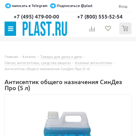
написать в Telegram
Подписаться @plast
Вход
+7 (495) 479-00-00
+7 (800) 555-52-54
0
Главная
-
Каталог
-
Товары для дома и дачи
-
Маски, антисептики, средства защиты
-
Кожные антисептики
-
Антисептик общего назначения СинДез Про (5 л)
Антисептик общего назначения СинДез
Про (5 л)