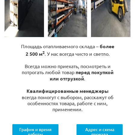
Площадь отапливаемого склада –
более
2
2 500 м
. У нас всегда чисто и светло.
Всегда можно приехать, посмотреть и
потрогать любой товар
перед покупкой
или отгрузкой
.
Квалифицированные менеджеры
всегда помогут с выбором, расскажут об
особенностях товара, работе с ним,
применении.
График и время
Адрес и схема
работы
проезда