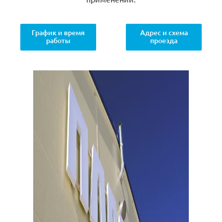
График и время
Адрес и схема
работы
проезда