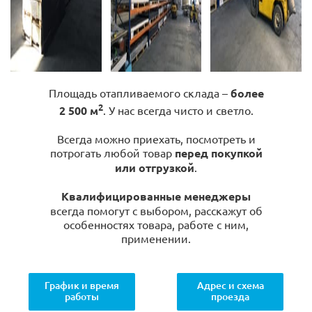
Площадь отапливаемого склада –
более
2
2 500 м
. У нас всегда чисто и светло.
Всегда можно приехать, посмотреть и
потрогать любой товар
перед покупкой
или отгрузкой
.
Квалифицированные менеджеры
всегда помогут с выбором, расскажут об
особенностях товара, работе с ним,
применении.
График и время
Адрес и схема
работы
проезда