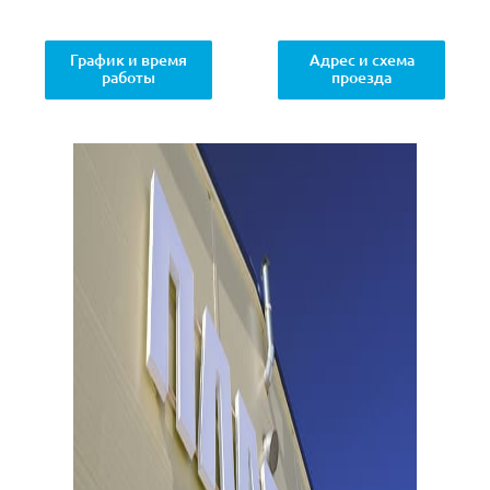
График и время
Адрес и схема
работы
проезда