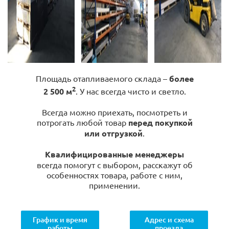
Площадь отапливаемого склада –
более
2
2 500 м
. У нас всегда чисто и светло.
Всегда можно приехать, посмотреть и
потрогать любой товар
перед покупкой
или отгрузкой
.
Квалифицированные менеджеры
всегда помогут с выбором, расскажут об
особенностях товара, работе с ним,
применении.
График и время
Адрес и схема
работы
проезда