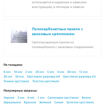
используется в наружных и навесных
конструкциях, в теплицах и навесах
Поликарбонатные панели с
замковым креплением
Светопрозрачные панели из
поликарбоната с замковым соединением
По толщине:
8 мм
10 мм
2 мм
20 мм
5 мм
4 мм
40 мм
12 мм
30 мм
50 мм
Оргстекло размера А4
Оргстекло размера А3
Тонкое оргстекло
Толстое оргстекло
Популярные запросы:
Черное
3 мм
6 мм
1 мм
Сатиновое оргстекло
Белое
Зеркальное
Красное
Зеленое
Синее
Золотое оргстекло