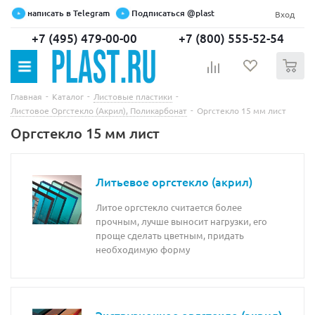
написать в Telegram
Подписаться @plast
Вход
+7 (495) 479-00-00
+7 (800) 555-52-54
0
-
-
-
Главная
Каталог
Листовые пластики
-
Листовое Оргстекло (Акрил), Поликарбонат
Оргстекло 15 мм лист
Оргстекло 15 мм лист
Литьевое оргстекло (акрил)
Литое оргстекло считается более
прочным, лучше выносит нагрузки, его
проще сделать цветным, придать
необходимую форму
Экструзионное оргстекло (акрил)