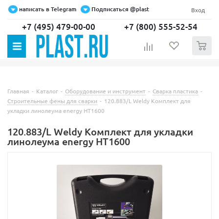
написать в Telegram
Подписаться @plast
Вход
+7 (495) 479-00-00
+7 (800) 555-52-54
0
Главная
-
Каталог
-
Оборудование и инструмент
-
Сварка пластика
-
Строительные фены для сварки
-
120.883/L Weldy Комплект для
укладки линолеума energy HT1600
120.883/L Weldy Комплект для укладки
линолеума energy HT1600