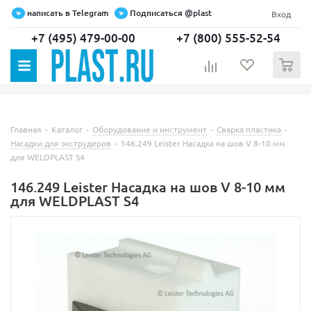
написать в Telegram
Подписаться @plast
Вход
+7 (495) 479-00-00
+7 (800) 555-52-54
0
Главная
-
Каталог
-
Оборудование и инструмент
-
Сварка пластика
-
Насадки для экструдеров
-
146.249 Leister Насадка на шов V 8-10 мм
для WELDPLAST S4
146.249 Leister Насадка на шов V 8-10 мм
для WELDPLAST S4