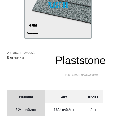
Артикул:
10500532
В наличии
Пластстоун (Plaststone)
Розница
Опт
Дилер
5 241 руб.
/шт
4 834 руб.
/шт
/шт