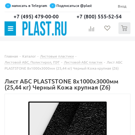
написать в Telegram
Подписаться @plast
Вход
+7 (495) 479-00-00
+7 (800) 555-52-54
0
Главная
-
Каталог
-
Листовые пластики
-
Листовой АБС, Полистирол, ПЭТ
-
Листовой АБС пластик
-
Лист АБС
PLASTSTONE 8х1000х3000мм (25,44 кг) Черный Кожа крупная (Z6)
Лист АБС PLASTSTONE 8х1000х3000мм
(25,44 кг) Черный Кожа крупная (Z6)