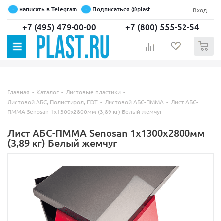
написать в Telegram
Подписаться @plast
Вход
+7 (495) 479-00-00
+7 (800) 555-52-54
0
Главная
-
Каталог
-
Листовые пластики
-
Листовой АБС, Полистирол, ПЭТ
-
Листовой АБС-ПММА
-
Лист АБС-
ПММА Senosan 1х1300х2800мм (3,89 кг) Белый жемчуг
Лист АБС-ПММА Senosan 1х1300х2800мм
(3,89 кг) Белый жемчуг