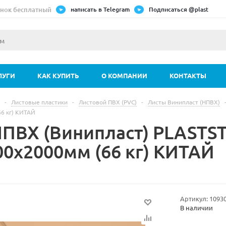
нок бесплатный
написать в Telegram
Подписаться @plast
ЛУГИ
КАК КУПИТЬ
О КОМПАНИИ
КОНТАКТЫ
-
Листовые пластики
-
Листовой ПВХ (PVC)
-
Листы Винипласт (НПВХ)
6 кг) КИТАЙ
НПВХ (Винипласт) PLASTS
00х2000мм (66 кг) КИТАЙ
Артикул:
1093
В наличии