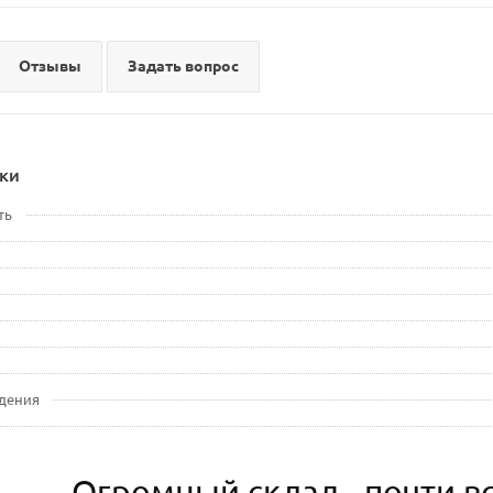
Отзывы
Задать вопрос
ки
ть
дения
Огромный склад - почти вс