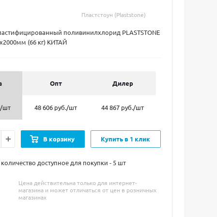
Пластстоун (Plaststone)
ластифицированный поливинилхлорид PLASTSTONE
х2000мм (66 кг) КИТАЙ
а
Опт
Дилер
/шт
48 606 руб.
/шт
44 867 руб.
/шт
В корзину
Купить в 1 клик
оличество доступное для покупки - 5
шт
Цена действительна только для интернет-
магазина и может отличаться от цен в розничных
магазинах