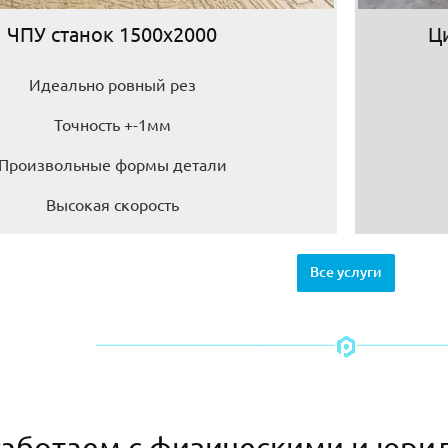
ЧПУ станок 1500х2000
Ц
Идеально ровный рез
Точность +-1мм
Произвольные формы детали
Высокая скорость
Все услуги
аботаем с физическими и юри