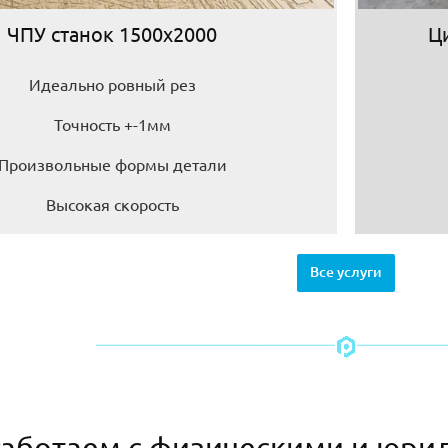
ЧПУ станок 1500х2000
Ц
Идеально ровный рез
Точность +-1мм
Произвольные формы детали
Высокая скорость
Все услуги
аботаем с физическими и юри