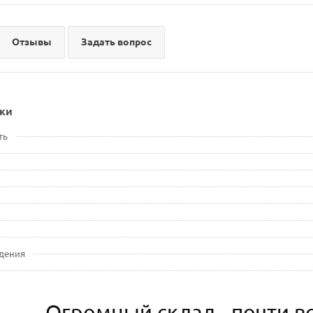
Отзывы
Задать вопрос
ки
ть
дения
Огромный склад - почти вс