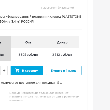
Пластстоун (Plaststone)
ластифицированный поливинилхлорид PLASTSTONE
500мм (3,4 кг) РОССИЯ
а
Опт
Дилер
/шт
2 505 руб.
/шт
2 312 руб.
/шт
В корзину
Купить в 1 клик
оличество доступное для покупки - 5
шт
Цена действительна только для интернет-
магазина и может отличаться от цен в розничных
магазинах