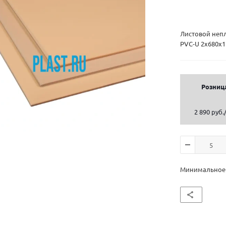
Листовой неп
PVC-U 2х680х1
Розниц
2 890 руб.
Минимальное к