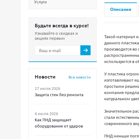
Услуги
Описание
Будьте всегда в курсе!
Узнавайте о скидках и
Такой материал к
акциях первым
данного пластика
производится во 
распространенные
используются в о
У пластика огром
Новости
Все новости
изготавливают ещ
простыми решения
27 июля 2026
компания предлаг
Защита стен без ремонта
натуральном цвете
Значительное рас
6 июля 2026
стали естественн
Как ПНД защищает
современного вид
оборудование от ударов
ПНД меньше погло