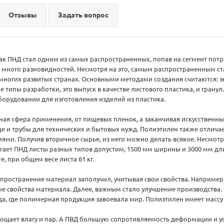
Отзывы
Задать вопрос
ак ПНД стал одним из самых распространенных, попав на сегмент по
 много разновидностей. Несмотря на это, самым распространенным ста
многих развитых странах. Основными методами создания считаются: экс
 типы разработки, это выпуск в качестве листового пластика, и грану
борудовании для изготовления изделий из пластика.
ная сфера применения, от пищевых пленок, а заканчивая искусственны
е и трубы для технических и бытовых нужд. Полиэтилен также отличае
ми. Получив вторичное сырье, из него можно делать всякое. Несмотря 
ает ПНД листы разных типов допустим, 1500 мм ширины и 3000 мм дл
, при общем весе листа 61 кг.
пространение материал заполучил, учитывая свои свойства. Например
ые свойства материала. Далее, важным стало улучшение производства.
а, где полимерная продукция завоевала мир. Полиэтилен имеет массу
щает влагу и пар. А ПВД большую сопротивляемость деформации и ус