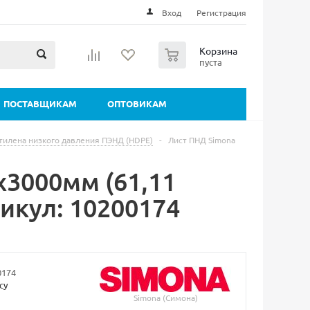
Вход
Регистрация
0
Корзина
пуста
ПОСТАВЩИКАМ
ОПТОВИКАМ
тилена низкого давления ПЭНД (HDPE)
-
Лист ПНД Simona
х3000мм (61,11
икул: 10200174
0174
су
Simona (Симона)