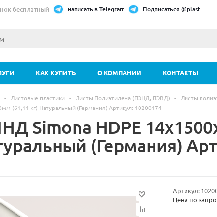
нок бесплатный
написать в Telegram
Подписаться @plast
ЛУГИ
КАК КУПИТЬ
О КОМПАНИИ
КОНТАКТЫ
-
Листовые пластики
-
Листы Полиэтилена (ПЭНД, ПЭВД)
-
Листы полиэ
мм (61,11 кг) Натуральный (Германия) Артикул: 10200174
ПНД Simona HDPE 14х1500
туральный (Германия) Арт
Артикул:
1020
Цена по запро