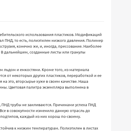
требительского использования пластиков. Модификаций
л ПНД, то есть, полиэтилен низкого давления. Полимер
трузия, конечно же, и, иногда, прессование. Наиболее
л. В дальнейшем, созданные листы или гранулы
м льдом и емкостями. Кроме того, из материала
тся от некоторых других пластиков, переработкой и ее
на это, вторсырье хуже в своем качестве. Наша
ины. Цветовая палитра экземпляра выполнена в
, ПНД трубы не заиливаются. Причинами успеха ПНД
 Все в совокупности изменило данную отрасль до
 подтипов, каждый из них хорош по-своему.
тойчив к низким температурам. Полиэтилен в листах