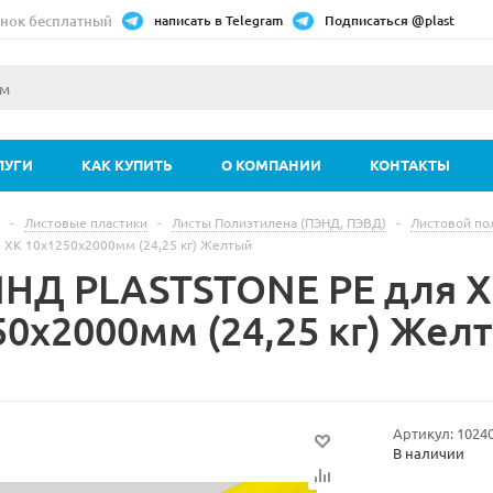
нок бесплатный
написать в Telegram
Подписаться @plast
ЛУГИ
КАК КУПИТЬ
О КОМПАНИИ
КОНТАКТЫ
-
Листовые пластики
-
Листы Полиэтилена (ПЭНД, ПЭВД)
-
Листовой по
 ХК 10х1250х2000мм (24,25 кг) Желтый
ПНД PLASTSTONE PE для 
50х2000мм (24,25 кг) Жел
Артикул:
1024
В наличии