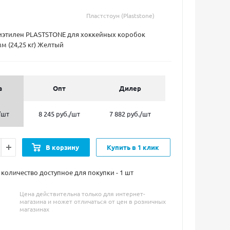
Пластстоун (Plaststone)
иэтилен PLASTSTONE для хоккейных коробок
м (24,25 кг) Желтый
а
Опт
Дилер
/шт
8 245 руб.
/шт
7 882 руб.
/шт
В корзину
Купить в 1 клик
оличество доступное для покупки - 1
шт
Цена действительна только для интернет-
магазина и может отличаться от цен в розничных
магазинах