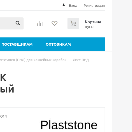
Вход
Регистрация
0
Корзина
пуста
ПОСТАВЩИКАМ
ОПТОВИКАМ
лиэтилен (ПНД) для хоккейных коробок
-
Лист ПНД
ХК
тый
0014