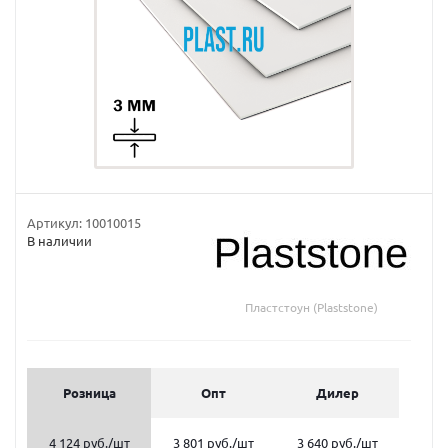
Артикул:
10010015
В наличии
Пластстоун (Plaststone)
Розница
Опт
Дилер
4 124 руб.
/шт
3 801 руб.
/шт
3 640 руб.
/шт