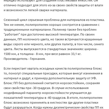
нередко используют для создания пластиковых емкостей. Он
отлично подходит для этого из-за своих свойств защиты от влаги
и возможности легкой сварки материала.
Сезонный цикл серьезная проблема для материалов из пластика.
Тем не менее, полипропилен хорошо смотрится в сравнении с
традиционными материалами. Полимер также без проблем
"работает" при достаточно высокой температуре. По своим
данным, ПП молочного цвета, но также встречаются крашенные
виды: серого или черного, или других палитр, в том числе, синего
цвета. Листы выпускаются в стандартных значениях: ширина -
1500 мм, а толщина - 8 мм, при весе равном 33,1 кг.
Производитель - Германия.
Если перестает хватать исходных качеств полипропилена блокс
то, помогут специальные присадки, которые внесут изменения в
материал и дадут, к примеру дополнительную защиту от УФ.
Блокс ПП без дополнений считается морозостойким, сохраняя
свои свойства при -30 градусах. В случае использования
модификаций параметр морозостойкости улучшается до
показателей температуры в -40 градусов. В итоге, полипропилен
блокс возможно применять в местностях где другие пластики
будут разрушаться. Когда нужны диэлектрические свойства ПП их