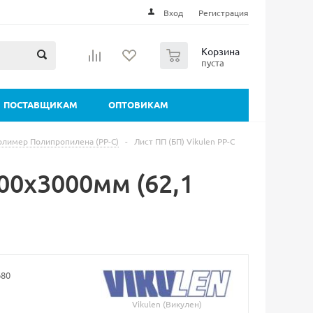
Вход
Регистрация
0
Корзина
пуста
ПОСТАВЩИКАМ
ОПТОВИКАМ
олимер Полипропилена (РР-С)
-
Лист ПП (БП) Vikulen PP-C
500х3000мм (62,1
680
Vikulen (Викулен)