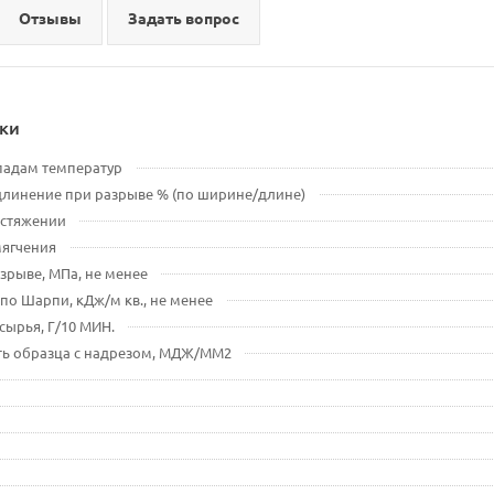
Отзывы
Задать вопрос
ки
падам температур
длинение при разрыве % (по ширине/длине)
астяжении
мягчения
зрыве, МПа, не менее
 по Шарпи, кДж/м кв., не менее
сырья, Г/10 МИН.
ть образца с надрезом, МДЖ/ММ2