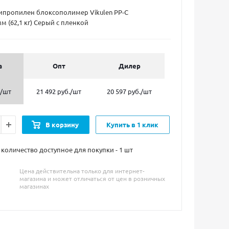
ипропилен блоксополимер Vikulen PP-C
м (62,1 кг) Серый с пленкой
а
Опт
Дилер
/шт
21 492 руб.
/шт
20 597 руб.
/шт
В корзину
Купить в 1 клик
оличество доступное для покупки - 1
шт
Цена действительна только для интернет-
магазина и может отличаться от цен в розничных
магазинах