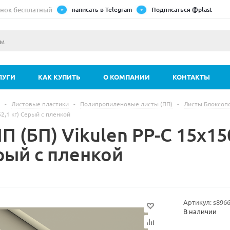
нок бесплатный
написать в Telegram
Подписаться @plast
ЛУГИ
КАК КУПИТЬ
О КОМПАНИИ
КОНТАКТЫ
-
Листовые пластики
-
Полипропиленовые листы (ПП)
-
Листы Блоксоп
2,1 кг) Серый с пленкой
П (БП) Vikulen PP-C 15х1
рый с пленкой
Артикул:
s896
В наличии