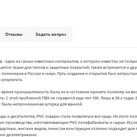
Отзывы
Задать вопрос
- один из самых известных материалов, о котором известно не толь
ется: ткани для тентов и защитных покрытий, также встречается и др
 полимеров в России и мире. Путь создания и открытия был непростым
 результата.
о время промышленность была не в состоянии принять полимер на воо
ь. С этой проблемой ПВХ не справится еще лет 100. Лишь в 30-х годах 
C была непромокаемая шторка для ванной.
ды и десятилетия, PVC-товары стали появляться все чаще. Из этого пол
е производства, изготавливающие PVC полуфабрикаты и сырье. Иссле
ндартных, жестких видов, пенистая конструкция отлично подходит для 
ми диэлектриками.