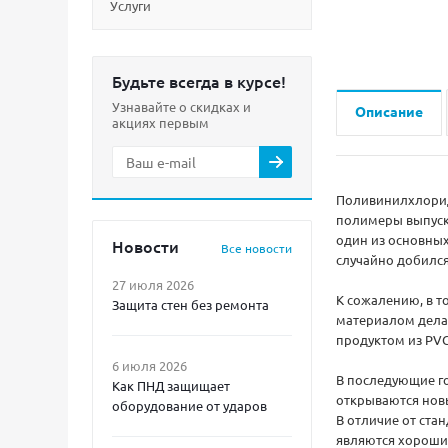
Услуги
Будьте всегда в курсе!
Узнавайте о скидках и
Описание
акциях первым
Поливинилхлорид 
полимеры выпуска
один из основных
Новости
Все новости
случайно добился
27 июля 2026
К сожалению, в т
Защита стен без ремонта
материалом делат
продуктом из PV
6 июля 2026
В последующие го
Как ПНД защищает
открываются новы
оборудование от ударов
В отличие от ста
являются хороши