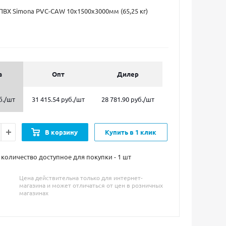
ПВХ Simona PVC-CAW 10х1500х3000мм (65,25 кг)
а
Опт
Дилер
б.
/шт
31 415.54 руб.
/шт
28 781.90 руб.
/шт
В корзину
Купить в 1 клик
оличество доступное для покупки - 1
шт
Цена действительна только для интернет-
магазина и может отличаться от цен в розничных
магазинах