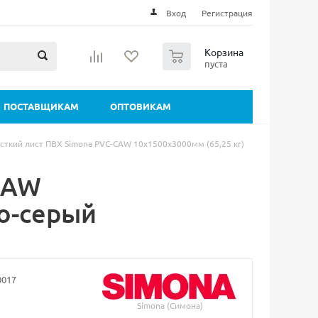
Вход
Регистрация
0
Корзина
пуста
ПОСТАВЩИКАМ
ОПТОВИКАМ
сткий лист ПВХ Simona PVC-CAW 10х1500х3000мм (65,25 кг)
CAW
но-серый
0017
Simona (Симона)