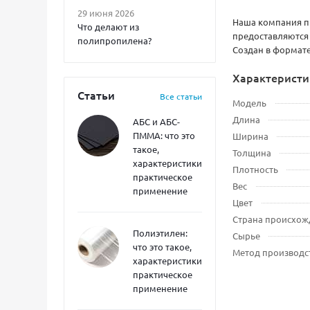
29 июня 2026
Наша компания п
Что делают из
предоставляются
полипропилена?
Создан в формате
Характеристи
Статьи
Все статьи
Модель
Длина
АБС и АБС-
ПММА: что это
Ширина
такое,
Толщина
характеристики,
Плотность
практическое
Вес
применение
Цвет
Страна происхож
Полиэтилен:
Сырье
что это такое,
Метод производс
характеристики,
практическое
применение