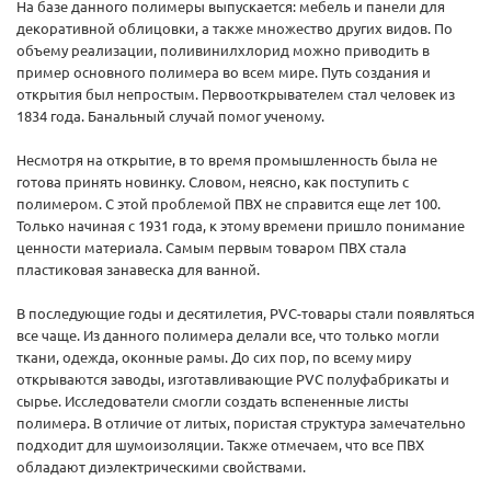
На базе данного полимеры выпускается: мебель и панели для
декоративной облицовки, а также множество других видов. По
объему реализации, поливинилхлорид можно приводить в
пример основного полимера во всем мире. Путь создания и
открытия был непростым. Первооткрывателем стал человек из
1834 года. Банальный случай помог ученому.
Несмотря на открытие, в то время промышленность была не
готова принять новинку. Словом, неясно, как поступить с
полимером. С этой проблемой ПВХ не справится еще лет 100.
Только начиная с 1931 года, к этому времени пришло понимание
ценности материала. Самым первым товаром ПВХ стала
пластиковая занавеска для ванной.
В последующие годы и десятилетия, PVC-товары стали появляться
все чаще. Из данного полимера делали все, что только могли
ткани, одежда, оконные рамы. До сих пор, по всему миру
открываются заводы, изготавливающие PVC полуфабрикаты и
сырье. Исследователи смогли создать вспененные листы
полимера. В отличие от литых, пористая структура замечательно
подходит для шумоизоляции. Также отмечаем, что все ПВХ
обладают диэлектрическими свойствами.