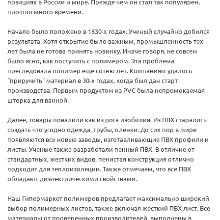
позициях в России и мире. Прежде чем он стал так популярен,
прошло много времени.
Начало было положено в 1830-х годах. Ученый случайно добился
результата. Хотя открытие было важным, промышленность тех
лет была не готова принять новинку. Иначе говоря, не совсем
было ясно, как поступить с полимером. Эта проблема
преследовала полимер еще сотню лет. Компаниям удалось
"приручить" материал в 30-х годах, когда был дан старт
производства. Первым продуктом из PVC была непромокаемая
шторка для ванной.
Далее, товары повалили как из рога изобилия. Из ПВХ старались
создать что угодно одежда, трубы, пленки. До сих пор в мире
появляются все новые заводы, изготавливающие ПВХ профили и
листы. Ученые также разработали пенный ПВХ. В отличие от
стандартных, жестких видов, пенистая конструкция отлично
подходит для теплоизоляции. Также отмечаем, что все ПВХ
обладают диэлектрическими свойствами.
Наш Гипермаркет полимеров предлагает максимально широкий
выбор полимерных листов, также включая жесткий ПВХ лист. Все
материалы от проверенных производителей, выполнены в