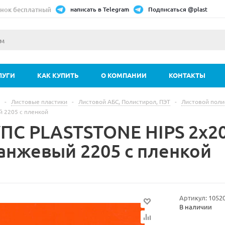
нок бесплатный
написать в Telegram
Подписаться @plast
ЛУГИ
КАК КУПИТЬ
О КОМПАНИИ
КОНТАКТЫ
-
Листовые пластики
-
Листовой АБС, Полистирол, ПЭТ
-
Листовой поли
й 2205 с пленкой
УПС PLASTSTONE HIPS 2х20
ранжевый 2205 с пленкой
Артикул:
1052
В наличии