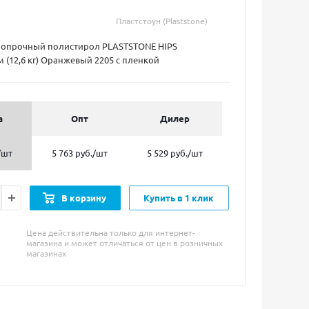
Пластстоун (Plaststone)
ропрочный полистирол PLASTSTONE HIPS
 (12,6 кг) Оранжевый 2205 с пленкой
а
Опт
Дилер
/шт
5 763 руб.
/шт
5 529 руб.
/шт
В корзину
Купить в 1 клик
Цена действительна только для интернет-
магазина и может отличаться от цен в розничных
магазинах