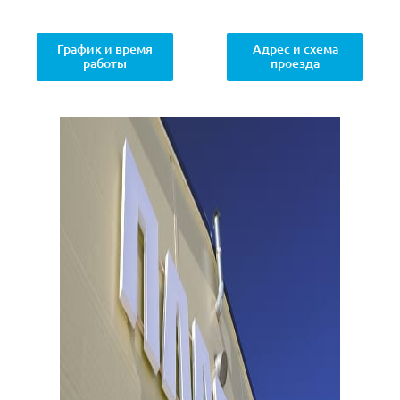
График и время
Адрес и схема
работы
проезда