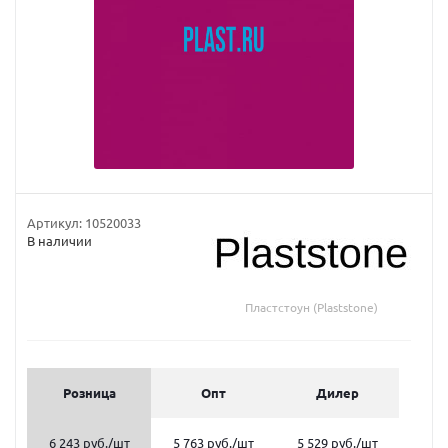
Артикул:
10520033
В наличии
Пластстоун (Plaststone)
Розница
Опт
Дилер
6 243 руб.
/шт
5 763 руб.
/шт
5 529 руб.
/шт