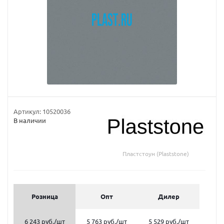
Артикул:
10520036
В наличии
Пластстоун (Plaststone)
Розница
Опт
Дилер
6 243 руб.
/шт
5 763 руб.
/шт
5 529 руб.
/шт