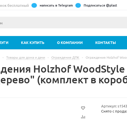
нок бесплатный
написать в Telegram
Подписаться @plast
ЛУГИ
КАК КУПИТЬ
О КОМПАНИИ
КОНТАКТЫ
-
Товары для дома и дачи
-
Ограждения ДПК
-
Ограждения Holzhof Wood
дения Holzhof WoodStyle
дерево" (комплект в коро
Артикул:
s154
Снято с прод