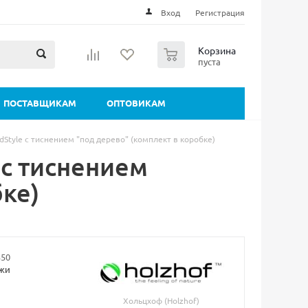
Вход
Регистрация
0
Корзина
пуста
ПОСТАВЩИКАМ
ОПТОВИКАМ
Style с тиснением "под дерево" (комплект в коробке)
 с тиснением
бке)
350
ажи
Хольцхоф (Holzhof)