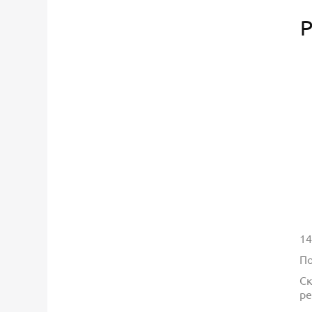
Р
14
По
Ск
ре