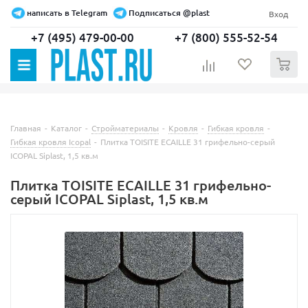
написать в Telegram
Подписаться @plast
Вход
+7 (495) 479-00-00
+7 (800) 555-52-54
0
Главная
-
Каталог
-
Стройматериалы
-
Кровля
-
Гибкая кровля
-
Гибкая кровля Icopal
-
Плитка TOISITE ECAILLE 31 грифельно-серый
ICOPAL Siplast, 1,5 кв.м
Плитка TOISITE ECAILLE 31 грифельно-
серый ICOPAL Siplast, 1,5 кв.м