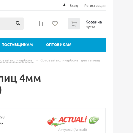
Вход
Регистрация
0
Корзина
пуста
ПОСТАВЩИКАМ
ОПТОВИКАМ
товый поликарбонат
-
Сотовый поликарбонат для теплиц
лиц 4мм
)
798
су
Актуаль! (Actual!)