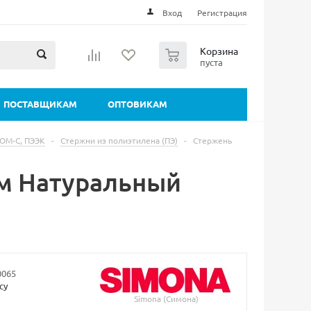
Вход
Регистрация
0
Корзина
пуста
ПОСТАВЩИКАМ
ОПТОВИКАМ
ПОМ-С, ПЭЭК
-
Стержни из полиэтилена (ПЭ)
-
Стержень
мм Натуральный
0065
су
Simona (Симона)