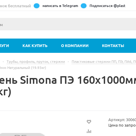
нок бесплатный
написать в Telegram
Подписаться @plast
ЛУГИ
КАК КУПИТЬ
О КОМПАНИИ
КОНТАКТЫ
-
Трубы, профиль, пруток, стержни
-
Пластиковые стержни ПП, ПЭ, ПА6, 
0мм Натуральный (19.93кг)
ень Simona ПЭ 160х1000
кг)
Артикул:
3006
Цена по запро