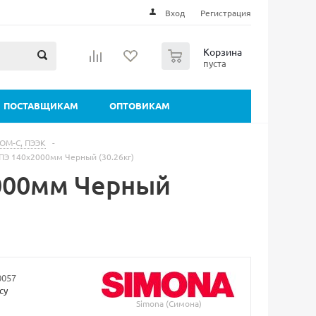
Вход
Регистрация
0
Корзина
пуста
ПОСТАВЩИКАМ
ОПТОВИКАМ
ПОМ-С, ПЭЭК
-
ПЭ 140х2000мм Черный (30.26кг)
000мм Черный
0057
су
Simona (Симона)