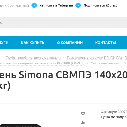
нок бесплатный
написать в Telegram
Подписаться @plast
ЛУГИ
КАК КУПИТЬ
О КОМПАНИИ
КОНТАКТЫ
-
Трубы, профиль, пруток, стержни
-
Пластиковые стержни ПП, ПЭ, ПА6, 
ысокомолекулярного полиэтилена РЕ-1000 (СВМПЭ)
-
Стержень Simona СВМ
ень Simona СВМПЭ 140х2
кг)
Артикул:
3007
Цена по запро