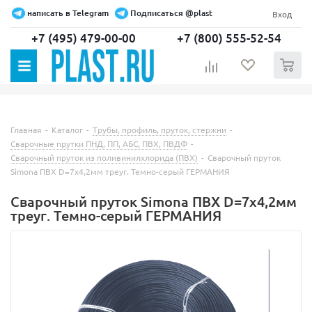
написать в Telegram
Подписаться @plast
Вход
+7 (495) 479-00-00
+7 (800) 555-52-54
0
Главная
-
Каталог
-
Трубы, профиль, пруток, стержни
-
Сварочные прутки ПНД, ПП, АБС, ПВХ, ПВДФ
-
Сварочный пруток из поливинилхлорида (ПВХ)
-
Сварочный пруток
Simona ПВХ D=7х4,2мм треуг. Темно-серый ГЕРМАНИЯ
Сварочный пруток Simona ПВХ D=7х4,2мм
треуг. Темно-серый ГЕРМАНИЯ