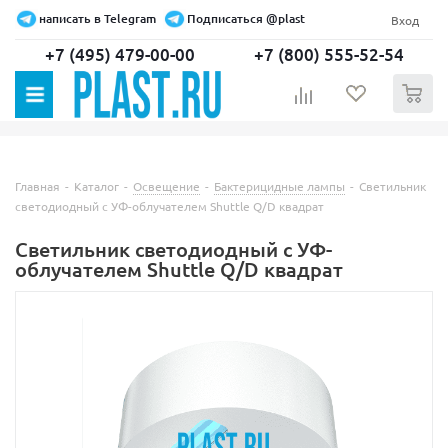
написать в Telegram
Подписаться @plast
Вход
+7 (495) 479-00-00
+7 (800) 555-52-54
0
Главная
-
Каталог
-
Освещение
-
Бактерицидные лампы
-
Светильник
светодиодный с УФ-облучателем Shuttle Q/D квадрат
Светильник светодиодный с УФ-
облучателем Shuttle Q/D квадрат