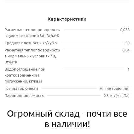
Характеристики
Расчетная теплопроводность
0,038
в сухом состоянии λA, Вт/м*К
Средняя плотность, кг/куб.м
50
Расчетная теплопроводность
0,04
в нормальных условиях λB,
Вт/м*К
Водопоглощение при
1
кратковременном
погружении, кг/кв.м
Группа горючести
НГ (не горючий)
Паропроницаемость
0,3 мг/(м.ч.Па)
Огромный склад - почти все
в наличии!