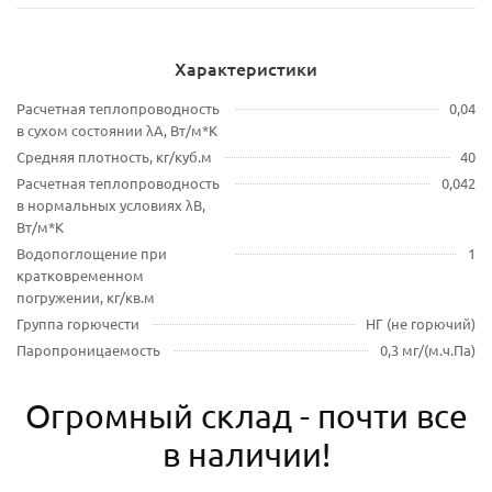
Характеристики
Расчетная теплопроводность
0,04
в сухом состоянии λA, Вт/м*К
Средняя плотность, кг/куб.м
40
Расчетная теплопроводность
0,042
в нормальных условиях λB,
Вт/м*К
Водопоглощение при
1
кратковременном
погружении, кг/кв.м
Группа горючести
НГ (не горючий)
Паропроницаемость
0,3 мг/(м.ч.Па)
Огромный склад - почти все
в наличии!