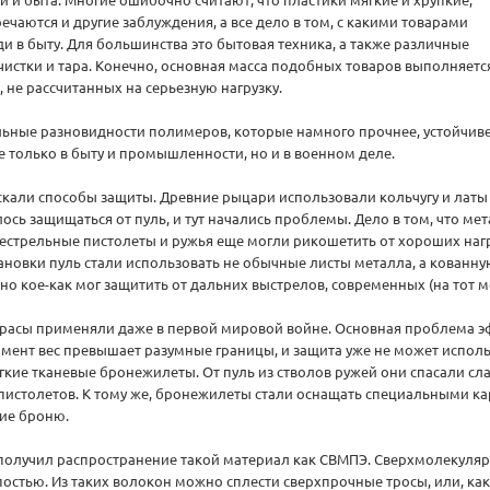
ечаются и другие заблуждения, а все дело в том, с какими товарами
и в быту. Для большинства это бытовая техника, а также различные
истки и тара. Конечно, основная масса подобных товаров выполняетс
, не рассчитанных на серьезную нагрузку.
ьные разновидности полимеров, которые намного прочнее, устойчиве
е только в быту и промышленности, но и в военном деле.
скали способы защиты. Древние рыцари использовали кольчугу и латы 
сь защищаться от пуль, и тут начались проблемы. Дело в том, что ме
стрельные пистолеты и ружья еще могли рикошетить от хороших нагр
тановки пуль стали использовать не обычные листы металла, а кованную
но кое-как мог защитить от дальних выстрелов, современных (на тот м
ирасы применяли даже в первой мировой войне. Основная проблема э
момент вес превышает разумные границы, и защита уже не может испол
гкие тканевые бронежилеты. От пуль из стволов ружей они спасали с
 пистолетов. К тому же, бронежилеты стали оснащать специальными 
ие броню.
 получил распространение такой материал как СВМПЭ. Сверхмолекуляр
остью. Из таких волокон можно сплести сверхпрочные тросы, или, ка