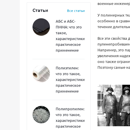
военные инженеры
Статьи
Все статьи
У полимерных тка
особенно в сравн
АБС и АБС-
течение длительн
ПММА: что это
такое,
Все эти свойства
характеристики,
пуленепробиваемы
практическое
Например, это па
применение
увеличения надеж
оно также ограни
Поэтому самые на
Полиэтилен:
что это такое,
характеристики,
практическое
применение
Полипропилен:
что это такое,
характеристики,
практическое