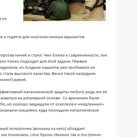
я из
е и годятся для многочисленных вариантов
против мечей и стрел. Чем ближе к современности, тем
талл плохо подходит для этой задачи. Первые
удников, но поздние мушкеты уже пробивали их
 сталь высокого качества. Весил такой нагрудник
омент) ружей.
ффективной металлической защиты любого рода это ее
ьзоваться на регулярной основе. Со временем были
лабо, но хорошо защищали от осколков и «медленных»
карманами-секциями, куда помещали металлические
ный полиэтилен (волокна из него) обладает
к мы понимаем, слои брони. Именно так и поступили