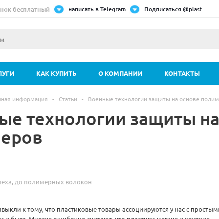
нок бесплатный
написать в Telegram
Подписаться @plast
ЛУГИ
КАК КУПИТЬ
О КОМПАНИИ
КОНТАКТЫ
чная информация
-
Статьи
-
Военные технологии защиты на основе поли
ые технологии защиты на
еров
пеха, до полимерных волокон
выкли к тому, что пластиковые товары ассоциируются у нас с простым
 и быта. Многие ошибочно считают, что пластики мягкие и хрупкие,