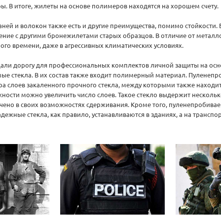
. В итоге, жилеты на основе полимеров находятся на хорошем счету.
ней и волокон также есть и другие преимущества, помимо стойкости. 
ение с другими бронежилетами старых образцов. В отличие от металло
ого времени, даже в агрессивных климатических условиях.
 дали дорогу для профессиональных комплектов личной защиты на осн
е стекла. В их состав также входит полимерный материал. Пуленепро
ра слоев закаленного прочного стекла, между которыми также находи
ности можно увеличить число слоев. Такое стекло выдержит несколько
чено в своих возможностях сдерживания. Кроме того, пуленепробивае
дежные стекла, как правило, устанавливаются в зданиях, а на транспо