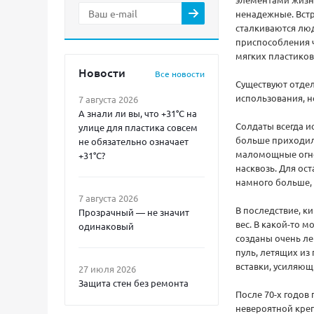
ненадежные. Встр
сталкиваются люд
приспособления ч
мягких пластиков
Новости
Все новости
Существуют отдел
использования, н
7 августа 2026
А знали ли вы, что +31°C на
Солдаты всегда и
улице для пластика совсем
больше приходило
не обязательно означает
маломощные огне
+31°C?
насквозь. Для ос
намного больше, 
7 августа 2026
В последствие, к
Прозрачный — не значит
вес. В какой-то 
одинаковый
созданы очень ле
пуль, летящих из
вставки, усиляющ
27 июля 2026
Защита стен без ремонта
После 70-х годов
невероятной креп