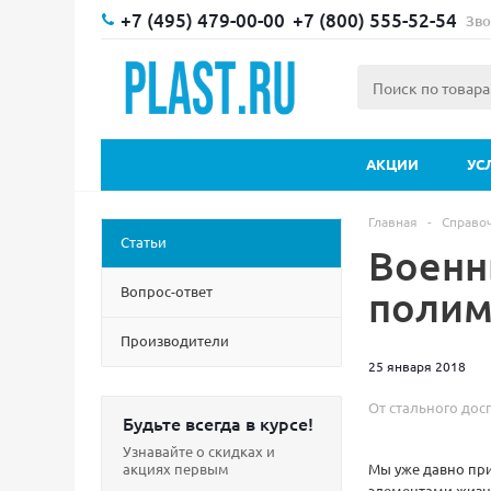
+7 (495) 479-00-00
+7 (800) 555-52-54
Зво
АКЦИИ
УС
Главная
-
Справо
Статьи
Военн
Вопрос-ответ
полим
Производители
25 января 2018
От стального дос
Будьте всегда в курсе!
Узнавайте о скидках и
акциях первым
Мы уже давно при
элементами жизни