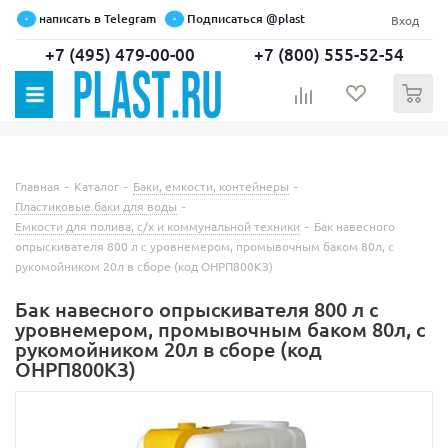
написать в Telegram
Подписаться @plast
Вход
+7 (495) 479-00-00
+7 (800) 555-52-54
0
Главная
-
Каталог
-
Баки, емкости, контейнеры
-
Пластиковые баки для воды
-
Емкости для полива, c/х и коммунальной техники
-
Бак навесного
опрыскивателя 800 л с уровнемером, промывочным баком 80л, с
рукомойником 20л в сборе (код ОНРП800КЗ)
Бак навесного опрыскивателя 800 л с
уровнемером, промывочным баком 80л, с
рукомойником 20л в сборе (код
ОНРП800КЗ)