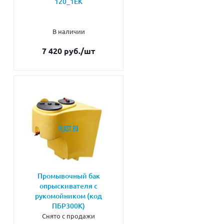
120_1ЕК
В наличии
7 420 руб.
/шт
Промывочный бак
опрыскивателя с
рукомойником (код
ПБР300К)
Снято с продажи