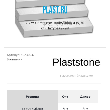
Артикул:
10230037
В наличии
Пластстоун (Plaststone)
Розница
Опт
Дилер
13 191 руб.
/шт
/шт
/шт