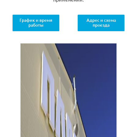
График и время
Адрес и схема
работы
проезда