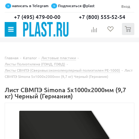
написать в Telegram
Подписаться @plast
Вход
+7 (495) 479-00-00
+7 (800) 555-52-54
0
Главная
-
Каталог
-
Листовые пластики
-
Листы Полиэтилена (ПЭНД, ПЭВД)
-
Листы СВМПЭ (Сверхвысокомолекулярный полиэтилен PE-1000)
-
Лист
СВМПЭ Simona 5х1000х2000мм (9,7 кг) Черный (Германия)
Лист СВМПЭ Simona 5х1000х2000мм (9,7
кг) Черный (Германия)