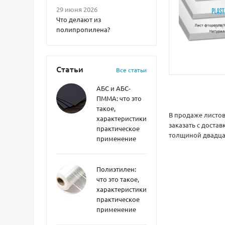
29 июня 2026
Что делают из
полипропилена?
Статьи
Все статьи
АБС и АБС-
ПММА: что это
такое,
В продаже листо
характеристики,
заказать с доста
практическое
толщиной двадцат
применение
Полиэтилен:
что это такое,
характеристики,
практическое
применение