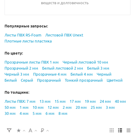
веществ и долговечность
Популярные запросы:
Листы ПВХ RS-Foam
Листовой ПВХ Unext
Плотные листы пластика
По цвету:
Прозрачные листы ПВХ 1 мм
Черный листовой 10 мм
Прозрачный 2 мм
Белый листовой 2 мм
Белый 3 мм
Черный 3 мм
Прозрачные 4 мм
Белый 4 мм
Черный
Белый
Серый
Прозрачный
Тонкий прозрачный
Цветной
По толщине:
Листы ПВХ: 7 мм
13 мм
15 мм
17 мм
19 мм
24 мм
40 мм
50 мм
1 мм
10 мм
12 мм
2 мм
20 мм
25 мм
3 мм
30 мм
4 мм
5 мм
6 мм
8 мм