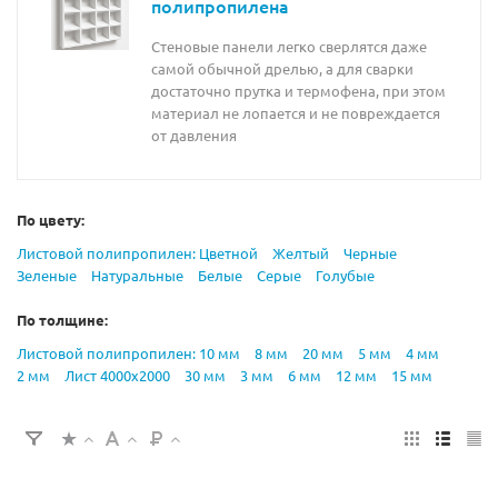
полипропилена
Стеновые панели легко сверлятся даже
самой обычной дрелью, а для сварки
достаточно прутка и термофена, при этом
материал не лопается и не повреждается
от давления
По цвету:
Листовой полипропилен: Цветной
Желтый
Черные
Зеленые
Натуральные
Белые
Серые
Голубые
По толщине:
Листовой полипропилен: 10 мм
8 мм
20 мм
5 мм
4 мм
2 мм
Лист 4000х2000
30 мм
3 мм
6 мм
12 мм
15 мм