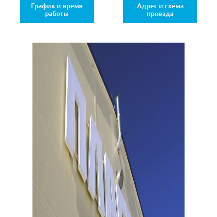
График и время
Адрес и схема
работы
проезда