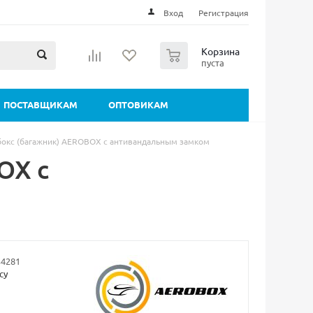
Вход
Регистрация
0
Корзина
пуста
ПОСТАВЩИКАМ
ОПТОВИКАМ
окс (багажник) AEROBOX с антивандальным замком
OX с
34281
су