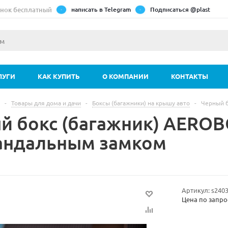
нок бесплатный
написать в Telegram
Подписаться @plast
ЛУГИ
КАК КУПИТЬ
О КОМПАНИИ
КОНТАКТЫ
-
Товары для дома и дачи
-
Боксы (багажники) на крышу авто
-
Черный б
й бокс (багажник) AEROB
андальным замком
Артикул:
s240
Цена по запро