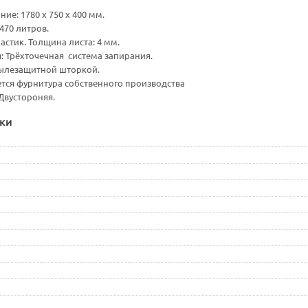
ие: 1780 х 750 х 400 мм.
: 470 литров.
астик. Толщина листа: 4 мм.
: Трёхточечная система запирания.
пылезащитной шторкой.
ется фурнитура собственного производства
 Двустороняя.
ки