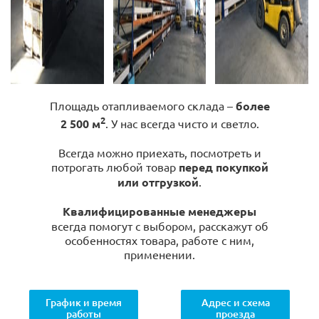
Площадь отапливаемого склада –
более
2
2 500 м
. У нас всегда чисто и светло.
Всегда можно приехать, посмотреть и
потрогать любой товар
перед покупкой
или отгрузкой
.
Квалифицированные менеджеры
всегда помогут с выбором, расскажут об
особенностях товара, работе с ним,
применении.
График и время
Адрес и схема
работы
проезда