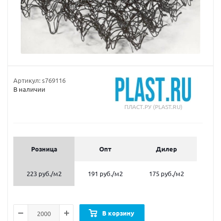
Артикул:
s769116
В наличии
ПЛАСТ.РУ (PLAST.RU)
Розница
Опт
Дилер
223 руб.
/м2
191 руб.
/м2
175 руб.
/м2
В корзину