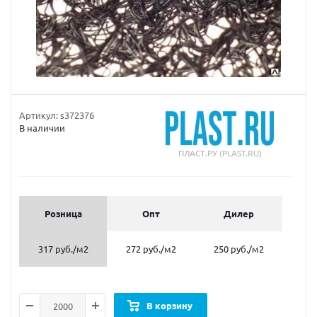
Артикул:
s372376
В наличии
ПЛАСТ.РУ (PLAST.RU)
Розница
Опт
Дилер
317 руб.
/м2
272 руб.
/м2
250 руб.
/м2
В корзину