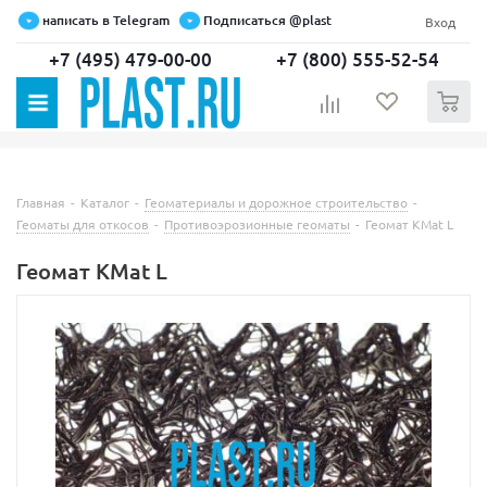
написать в Telegram
Подписаться @plast
Вход
+7 (495) 479-00-00
+7 (800) 555-52-54
0
Главная
-
Каталог
-
Геоматериалы и дорожное строительство
-
Геоматы для откосов
-
Противоэрозионные геоматы
-
Геомат KMat L
Геомат KMat L